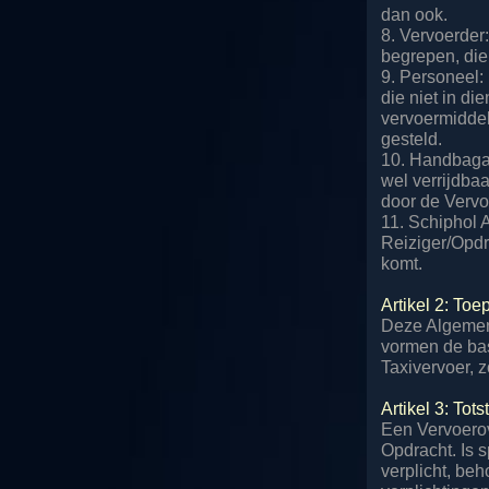
dan ook.
8. Vervoerder
begrepen, die
9. Personeel:
die niet in di
vervoermiddel
gesteld.
10. Handbagag
wel verrijdba
door de Verv
11. Schiphol 
Reiziger/Opdr
komt.
Artikel 2: T
Deze Algemen
vormen de bas
Taxivervoer, 
Artikel 3: To
Een Vervoero
Opdracht. Is s
verplicht, be