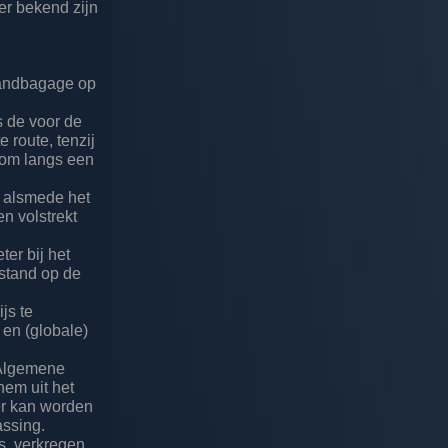
er bekend zijn
Handbagage op
s de voor de
 route, tenzij
t om langs een
en alsmede het
n volstrekt
ter bij het
 stand op de
js te
 en (globale)
 Algemene
hem uit het
der kan worden
assing.
s, verkregen