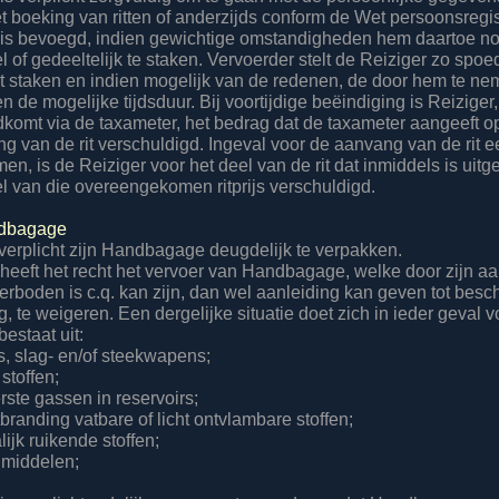
t boeking van ritten of anderzijds conform de Wet persoonsregis
 is bevoegd, indien gewichtige omstandigheden hem daartoe n
 of gedeeltelijk te staken. Vervoerder stelt de Reiziger zo spoe
t staken en indien mogelijk van de redenen, de door hem te n
 de mogelijke tijdsduur. Bij voortijdige beëindiging is Reiziger
tandkomt via de taxameter, het bedrag dat de taxameter aangeeft 
g van de rit verschuldigd. Ingeval voor de aanvang van de rit een
n, is de Reiziger voor het deel van de rit dat inmiddels is uitg
l van die overeengekomen ritprijs verschuldigd.
ndbagage
s verplicht zijn Handbagage deugdelijk te verpakken.
 heeft het recht het vervoer van Handbagage, welke door zijn aar
verboden is c.q. kan zijn, dan wel aanleiding kan geven tot besc
g, te weigeren. Een dergelijke situatie doet zich in ieder geval v
staat uit:
, slag- en/of steekwapens;
 stoffen;
ste gassen in reservoirs;
tbranding vatbare of licht ontvlambare stoffen;
lijk ruikende stoffen;
 middelen;