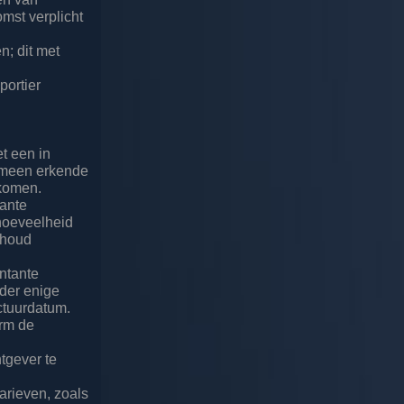
omst verplicht
n; dit met
portier
t een in
emeen erkende
ekomen.
tante
 hoeveelheid
thoud
ontante
der enige
ctuurdatum.
orm de
htgever te
arieven, zoals