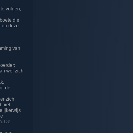
 te volgen,
 boete die
an op deze
emming van
voerder;
dan wel zich
;
ak.
oor de
er zich
 niet
lijkerwijs
re
n. De
e
en van