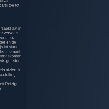
et als
rtij toe tot
zaakt dat in
er vervoert.
verlaten.
iger enige
js tot stand
p het moment
vereengekomen,
eeds gereden
is afzien. In
sstelling
eft Reiziger
e