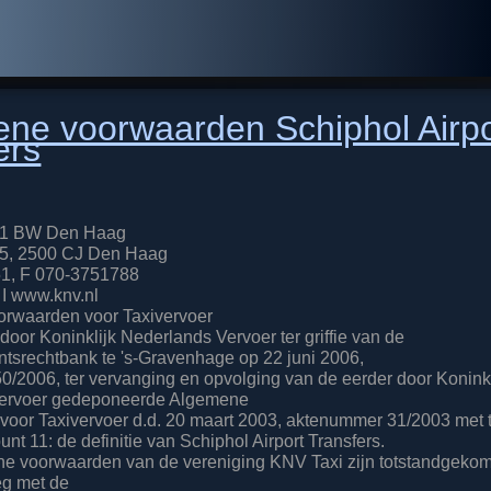
ne voorwaarden Schiphol Airpo
ers
511 BW Den Haag
5, 2500 CJ Den Haag
1, F 070-3751788
 I www.knv.nl
rwaarden voor Taxivervoer
oor Koninklijk Nederlands Vervoer ter griffie van de
tsrechtbank te 's-Gravenhage op 22 juni 2006,
/2006, ter vervanging en opvolging van de eerder door Koninkl
ervoer gedeponeerde Algemene
voor Taxivervoer d.d. 20 maart 2003, aktenummer 31/2003 met
punt 11: de definitie van Schiphol Airport Transfers.
e voorwaarden van de vereniging KNV Taxi zijn totstandgekom
eg met de