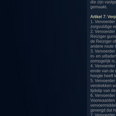
die zijn vast
gemaakt.
Artikel 7: Ve
1. Vervoerder
zorgvuldige en
2. Vervoerder
Reiziger guns
de Reiziger o
andere route t
3. Vervoerder 
in- en uitlad
onmogelijk is.
4. Vervoerder 
einde van de r
hoogte heeft 
5. Vervoerder
verstrekken w
tijdstip van de
6. Vervoerder
Voorwaarden h
vervoermiddel
gevergd dat h
7. Vervoerder