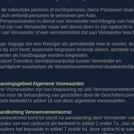
: de natuurlijke persoon of rechtspersoon, diens Personeel daa
 zich verbindt personen te vervoeren per Auto.
 Personeelsleden in dienst van Vervoerder met inbegrip van hu
enst zijn van Vervoerder maar wel dienst doen in zijn opdracht in
 van Vervoerder of een vervoermiddel dat aan Vervoerder besch
e: bagage die een Reiziger als gemakkelijk mee te voeren, d
ar bij zich heeft, daaronder begrepen levende dieren, alsmede 
oerder als handbagage worden toegelaten.
Airport Transfers: bemiddelaar/portal tussen Vervoerder en
achtgever waartussen de Vervoersovereenkomst daadwerkelijk 
oepassingsgebied Algemene Voorwaarden
e Voorwaarden zijn van toepassing op alle Vervoerovereenko
is voor de behandeling van geschillen door de Geschillencom
zoals bedoeld in artikel 16 van deze algemene voorwaarden.
tstandkoming Vervoerovereenkomst
vereenkomst komt tot stand na aanvaarding door Vervoerder va
prake van een opdracht als bedoeld in artikel 1 onder 7a., dan 
houdens het bepaalde in artikel 7 zesde lid, deze opdracht te a