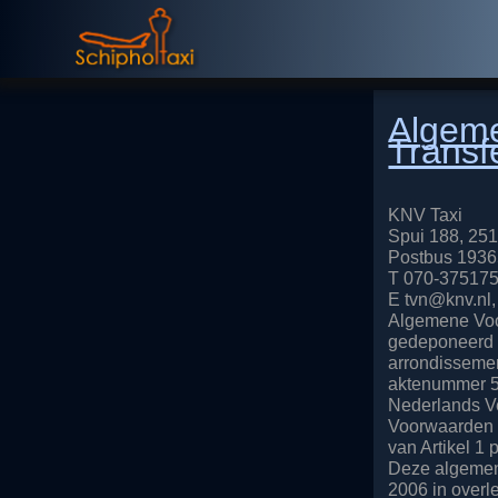
Algeme
Transf
KNV Taxi
Spui 188, 2
Postbus 1936
T 070-375175
E tvn@knv.nl,
Algemene Voo
gedeponeerd d
arrondissemen
aktenummer 50
Nederlands V
Voorwaarden 
van Artikel 1 
Deze algemen
2006 in overl