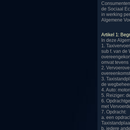
Consumentenbo
de Sociaal E
in werking per
Algemene Voo
Artikel 1: Beg
In deze Algem
1. Taxivervoe
sub f. van de 
overeengekome
omvat tevens h
2. Vervoerove
overeenkomst 
3. Taxistandp
de wegbeheerd
4. Auto: motor
5. Reiziger: 
6. Opdrachtge
met Vervoerde
7. Opdracht:
a. een opdrac
Taxistandplaat
b. iedere and