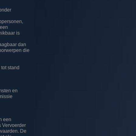
ronder
lppersonen,
 een
ikbaar is
raagbaar dan
voorwerpen die
tot stand
msten en
missie
n een
is Vervoerder
anvaarden. De