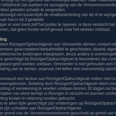
n billijkheid zijn partijen na opzegging van de Vervoerovereenk
rdoor geleden schade te vergoeden.
s bevoegd om tussentijds de eindbestemming van de rit te wijzige
an het in lid 3 gestelde.
iger er voor kiest zelf het portier te openen, is deze verplicht het 
enen, dat geen hinder en/of gevaar voor het verkeer ontstaat.
aling
 door Reiziger/Opdrachtgever aan Vervoerder dienen contant me
gemeen geaccepteerd betaalmiddel te geschieden, daarbij alg
ektronische betalingen inbegrepen, tenzij anders is overeeng
 is gerechtigd bij Reiziger/Opdrachtgever te bevorderen dat con
 gepast geld worden voldaan. Vervoerder is niet gehouden een
taling aan te nemen, waarvan het tellen een onevenredig opon
 verstuurt een factuur aan Reiziger/Opdrachtgever indien niet c
vereengekomen. Betaling door Reiziger/Opdrachtgever dient zon
horting of verrekening te worden voldaan binnen 30 dagen na fa
chrijden van deze termijn is Reiziger in verzuim en kunnen conf
geling kosten in rekening worden gebracht.
is te allen tijde gerechtigd zijn vorderingen op Reiziger/Opdrac
t zijn schulden aan Reiziger/Opdrachtgever.
 op grond van de Vervoerovereenkomst geschiedt op grond van t