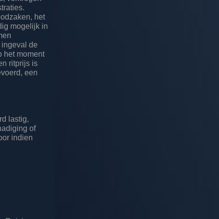
traties.
oodzaken, het
dig mogelijk in
emen
, ingeval de
op het moment
 ritprijs is
evoerd, een
d lastig,
hadiging of
oor indien