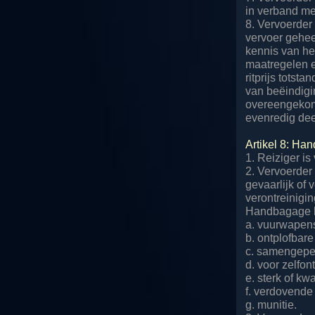
in verband me
8. Vervoerder
vervoer geheel
kennis van he
maatregelen en
ritprijs tots
van beëindigin
overeengekome
evenredig dee
Artikel 8: Ha
1. Reiziger i
2. Vervoerder
gevaarlijk of 
verontreinigin
Handbagage be
a. vuurwapens
b. ontplofbare
c. samengeper
d. voor zelfon
e. sterk of kwa
f. verdovende
g. munitie.