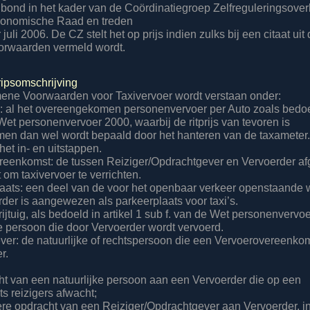
nd in het kader van de Coördinatiegroep Zelfreguleringsover
conomische Raad en treden
 juli 2006. De CZ stelt het op prijs indien zulks bij een citaat uit
rwaarden vermeld wordt.
ripsomschrijving
ene Voorwaarden voor Taxivervoer wordt verstaan onder:
r: al het overeengekomen personenvervoer per Auto zoals bedoel
Wet personenvervoer 2000, waarbij de ritprijs van tevoren is
n dan wel wordt bepaald door het hanteren van de taxameter.
et in- en uitstappen.
reenkomst: de tussen Reiziger/Opdrachtgever en Vervoerder af
om taxivervoer te verrichten.
laats: een deel van de voor het openbaar verkeer openstaande 
er is aangewezen als parkeerplaats voor taxi’s.
rijtuig, als bedoeld in artikel 1 sub f. van de Wet personenvervo
de persoon die door Vervoerder wordt vervoerd.
ver: de natuurlijke of rechtspersoon die een Vervoerovereenko
r.
ht van een natuurlijke persoon aan een Vervoerder die op een
s reizigers afwacht;
ere opdracht van een Reiziger/Opdrachtgever aan Vervoerder, i