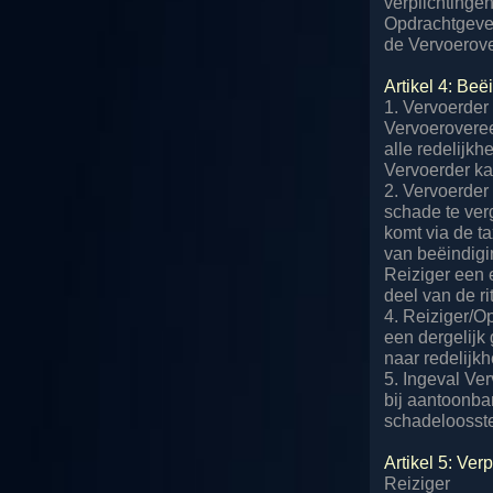
verplichtinge
Opdrachtgever 
de Vervoerov
Artikel 4: Be
1. Vervoerder 
Vervoeroveree
alle redelijkh
Vervoerder kan
2. Vervoerder 
schade te verg
komt via de t
van beëindigin
Reiziger een 
deel van de rit
4. Reiziger/O
een dergelijk
naar redelijkh
5. Ingeval Ver
bij aantoonba
schadeloosste
Artikel 5: Ve
Reiziger