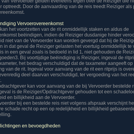
n van Vervoerder gelden eveneens tegen over de Reiziger die ni
optreedt. Door de aanvaarding van de reis treedt Reiziger als pa
ereenkomst.
ëindiging Vervoerovereenkomst
kan het voortzetten van de rit onmiddellijk staken en aldus de
nkomst beëindigen, indien de Reiziger dusdanige hinder veroor
eid niet van de Vervoerder kan worden gevergd dat hij de Reizig
 in dat geval de Reiziger gelasten het voertuig onmiddellijk te 
is in een geval zoals is bedoeld in lid 1, niet gehouden de Reiz
oeden3. Bij voortijdige beëindiging is Reiziger, ingeval de ritpri
axameter, het bedrag verschuldigd dat de taxameter aangeeft o
g van de rit. Ingeval voor aanvang van de rit een ritprijs is o
evenredig deel daarvan verschuldigd, ter vergoeding van het r
.
pdrachtgever kan voor aanvang van de bij Vervoerder bestelde re
 geval is de Reiziger/Opdrachtgever gehouden tot een schadeloo
eid en billijkheid aan de Vervoerder.
voerder bij een bestelde reis niet volgens afspraak verschijnt he
re schade recht op een op redelijkheid en billijkheid gebaseerd
lling.
rplichtingen en bevoegdheden