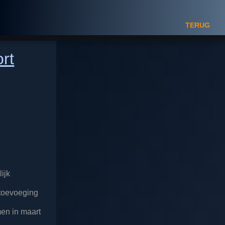
TERUG
rt
ijk
 toevoeging
en in maart