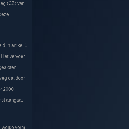
leg (CZ) van
 deze
d in artikel 1
 Het vervoer
gesloten
weg dat door
er 2000.
mst aangaat
n welke vorm