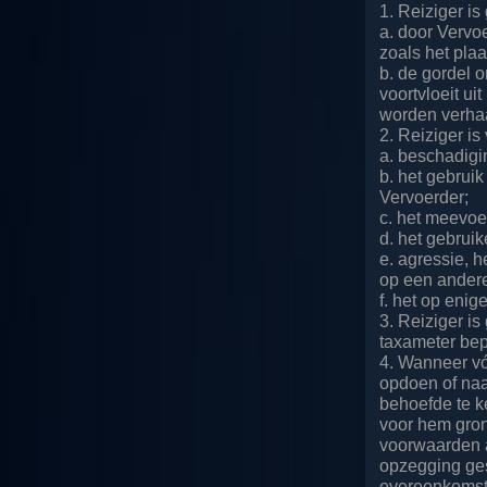
1. Reiziger i
a. door Vervoe
zoals het pla
b. de gordel 
voortvloeit ui
worden verha
2. Reiziger is
a. beschadigi
b. het gebrui
Vervoerder;
c. het meevoe
d. het gebrui
e. agressie, h
op een andere
f. het op enig
3. Reiziger is
taxameter bepa
4. Wanneer vó
opdoen of naa
behoefde te k
voor hem gro
voorwaarden a
opzegging ges
overeenkomst 