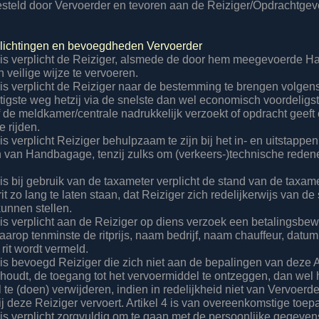
gesteld door Vervoerder en tevoren aan de Reiziger/Opdrachtgev
rplichtingen en bevoegdheden Vervoerder
 is verplicht de Reiziger, alsmede de door hem meegevoerde 
 veilige wijze te vervoeren.
 is verplicht de Reiziger naar de bestemming te brengen volgen
tigste weg hetzij via de snelste dan wel economisch voordeligste
f de meldkamer/centrale nadrukkelijk verzoekt of opdracht geef
e rijden.
is verplicht Reiziger behulpzaam te zijn bij het in- en uitstapp
en van Handbagage, tenzij zulks om (verkeers-)technische redene
is bij gebruik van de taxameter verplicht de stand van de taxame
it zo lang te laten staan, dat Reiziger zich redelijkerwijs van de
kunnen stellen.
 is verplicht aan de Reiziger op diens verzoek een betalingsbewi
aarop tenminste de ritprijs, naam bedrijf, naam chauffeur, datum
 rit wordt vermeld.
 is bevoegd Reiziger die zich niet aan de bepalingen van deze
oudt, de toegang tot het vervoermiddel te ontzeggen, dan wel 
 te (doen) verwijderen, indien in redelijkheid niet van Vervoer
ij deze Reiziger vervoert. Artikel 4 is van overeenkomstige toep
 is verplicht zorgvuldig om te gaan met de persoonlijke gegeven