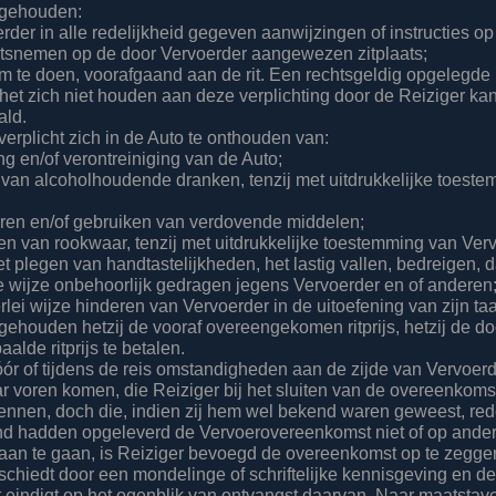
s gehouden:
rder in alle redelijkheid gegeven aanwijzingen of instructies op
atsnemen op de door Vervoerder aangewezen zitplaats;
om te doen, voorafgaand aan de rit. Een rechtsgeldig opgelegde
t het zich niet houden aan deze verplichting door de Reiziger k
ald.
 verplicht zich in de Auto te onthouden van:
ng en/of verontreiniging van de Auto;
k van alcoholhoudende dranken, tenzij met uitdrukkelijke toest
ren en/of gebruiken van verdovende middelen;
ken van rookwaar, tenzij met uitdrukkelijke toestemming van Ver
et plegen van handtastelijkheden, het lastig vallen, bedreigen, 
 wijze onbehoorlijk gedragen jegens Vervoerder en of anderen
erlei wijze hinderen van Vervoerder in de uitoefening van zijn ta
 gehouden hetzij de vooraf overeengekomen ritprijs, hetzij de d
alde ritprijs te betalen.
ór of tijdens de reis omstandigheden aan de zijde van Vervoerd
r voren komen, die Reiziger bij het sluiten van de overeenkomst
ennen, doch die, indien zij hem wel bekend waren geweest, rede
nd hadden opgeleverd de Vervoerovereenkomst niet of op ande
an te gaan, is Reiziger bevoegd de overeenkomst op te zegge
chiedt door een mondelinge of schriftelijke kennisgeving en d
eindigt op het ogenblik van ontvangst daarvan. Naar maatstav