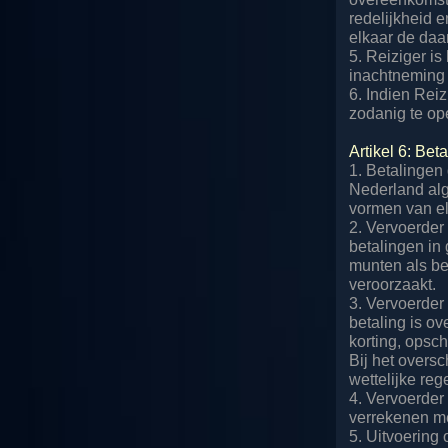
redelijkheid e
elkaar de daa
5. Reiziger i
inachtneming v
6. Indien Reiz
zodanig te op
Artikel 6: Bet
1. Betalingen
Nederland al
vormen van el
2. Vervoerder
betalingen in
munten als be
veroorzaakt.
3. Vervoerder
betaling is o
korting, opsc
Bij het overs
wettelijke re
4. Vervoerder 
verrekenen me
5. Uitvoering